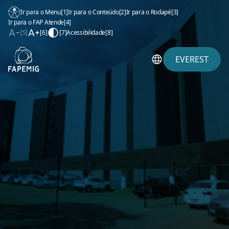
Ir para o Menu
[1]
Ir para o Conteúdo
[2]
Ir para o Rodapé
[3]
Ir para o FAP Atende
[4]
[5]
[6]
[7]
Acessibilidade
[8]
EVEREST