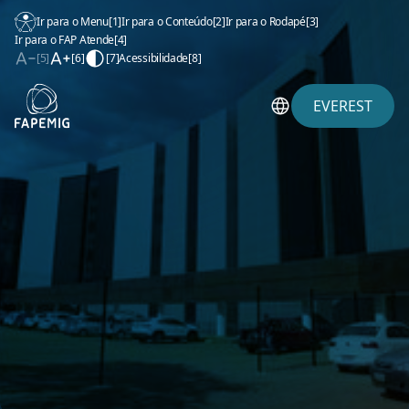
Ir para o Menu
[1]
Ir para o Conteúdo
[2]
Ir para o Rodapé
[3]
Ir para o FAP Atende
[4]
[5]
[6]
[7]
Acessibilidade
[8]
EVEREST