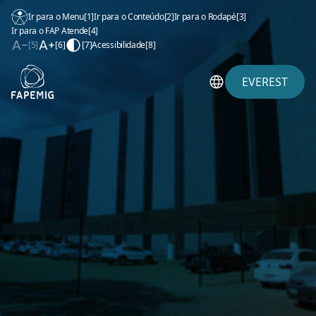
Ir para o Menu
[1]
Ir para o Conteúdo
[2]
Ir para o Rodapé
[3]
Ir para o FAP Atende
[4]
[5]
[6]
[7]
Acessibilidade
[8]
EVEREST