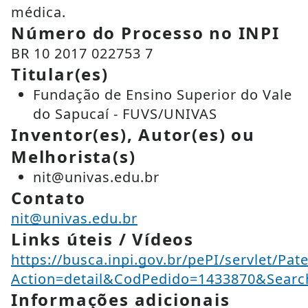
médica.
Número do Processo no INPI
BR 10 2017 022753 7
Titular(es)
Fundação de Ensino Superior do Vale
do Sapucaí - FUVS/UNIVAS
Inventor(es), Autor(es) ou
Melhorista(s)
nit@univas.edu.br
Contato
nit@univas.edu.br
Links úteis / Vídeos
https://busca.inpi.gov.br/pePI/servlet/Pat
Action=detail&CodPedido=1433870&Se
Informações adicionais