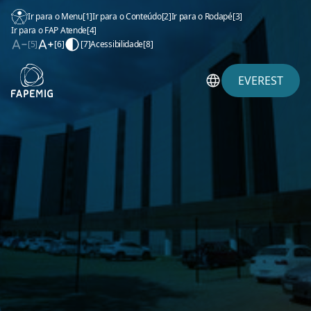
Ir para o Menu
[1]
Ir para o Conteúdo
[2]
Ir para o Rodapé
[3]
Ir para o FAP Atende
[4]
[5]
[6]
[7]
Acessibilidade
[8]
EVEREST