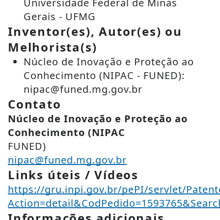
Universidade Federal de Minas
Gerais - UFMG
Inventor(es), Autor(es) ou
Melhorista(s)
Núcleo de Inovação e Proteção ao
Conhecimento (NIPAC - FUNED):
nipac@funed.mg.gov.br
Contato
Núcleo de Inovação e Proteção ao
Conhecimento (NIPAC
FUNED)
nipac@funed.mg.gov.br
Links úteis / Vídeos
https://gru.inpi.gov.br/pePI/servlet/Paten
Action=detail&CodPedido=1593765&Se
Informações adicionais