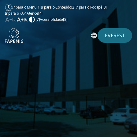
Ir para o Menu
[1]
Ir para o Conteúdo
[2]
Ir para o Rodapé
[3]
Ir para o FAP Atende
[4]
[5]
[6]
[7]
Acessibilidade
[8]
EVEREST