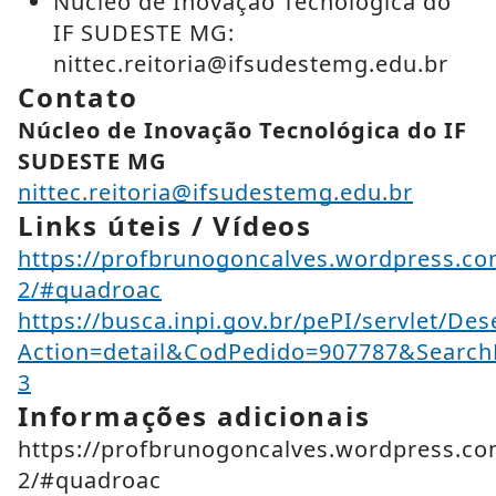
Núcleo de Inovação Tecnológica do
IF SUDESTE MG:
nittec.reitoria@ifsudestemg.edu.br
Contato
Núcleo de Inovação Tecnológica do IF
SUDESTE MG
nittec.reitoria@ifsudestemg.edu.br
Links úteis / Vídeos
https://profbrunogoncalves.wordpress.co
2/#quadroac
https://busca.inpi.gov.br/pePI/servlet/De
Action=detail&CodPedido=907787&Searc
3
Informações adicionais
https://profbrunogoncalves.wordpress.co
2/#quadroac