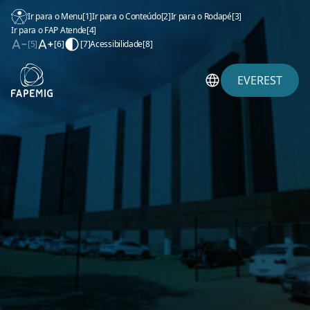
Ir para o Menu
[1]
Ir para o Conteúdo
[2]
Ir para o Rodapé
[3]
Ir para o FAP Atende
[4]
[5]
[6]
[7]
Acessibilidade
[8]
EVEREST