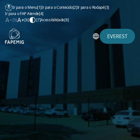
Ir para o Menu
[1]
Ir para o Conteúdo
[2]
Ir para o Rodapé
[3]
Ir para o FAP Atende
[4]
[5]
[6]
[7]
Acessibilidade
[8]
EVEREST