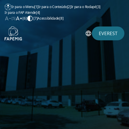
Ir para o Menu
[1]
Ir para o Conteúdo
[2]
Ir para o Rodapé
[3]
Ir para o FAP Atende
[4]
[5]
[6]
[7]
Acessibilidade
[8]
EVEREST