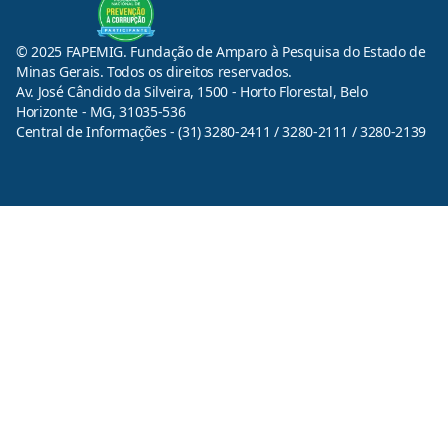
© 2025 FAPEMIG. Fundação de Amparo à Pesquisa do Estado de
Minas Gerais. Todos os direitos reservados.
Av. José Cândido da Silveira, 1500 - Horto Florestal, Belo
Horizonte - MG, 31035-536
Central de Informações - (31) 3280-2411 / 3280-2111 / 3280-2139