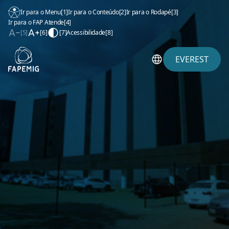
Ir para o Menu
[1]
Ir para o Conteúdo
[2]
Ir para o Rodapé
[3]
Ir para o FAP Atende
[4]
[5]
[6]
[7]
Acessibilidade
[8]
EVEREST