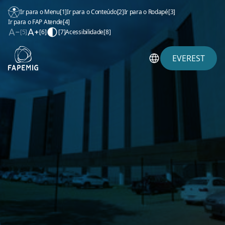
Ir para o Menu
[1]
Ir para o Conteúdo
[2]
Ir para o Rodapé
[3]
Ir para o FAP Atende
[4]
[5]
[6]
[7]
Acessibilidade
[8]
EVEREST