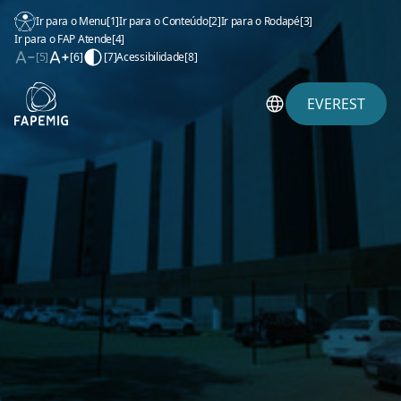
Ir para o Menu
[1]
Ir para o Conteúdo
[2]
Ir para o Rodapé
[3]
Ir para o FAP Atende
[4]
[5]
[6]
[7]
Acessibilidade
[8]
EVEREST