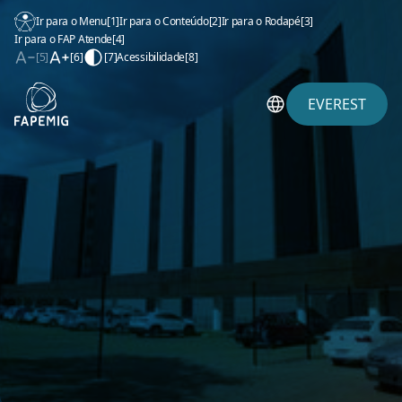
Ir para o Menu
[1]
Ir para o Conteúdo
[2]
Ir para o Rodapé
[3]
Ir para o FAP Atende
[4]
[5]
[6]
[7]
Acessibilidade
[8]
EVEREST