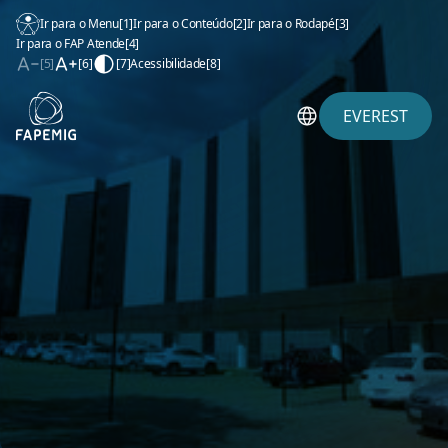
Ir para o Menu
[1]
Ir para o Conteúdo
[2]
Ir para o Rodapé
[3]
Ir para o FAP Atende
[4]
[5]
[6]
[7]
Acessibilidade
[8]
EVEREST