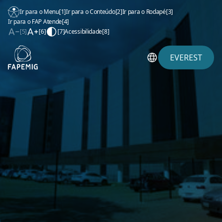
Ir para o Menu
[1]
Ir para o Conteúdo
[2]
Ir para o Rodapé
[3]
Ir para o FAP Atende
[4]
[5]
[6]
[7]
Acessibilidade
[8]
EVEREST