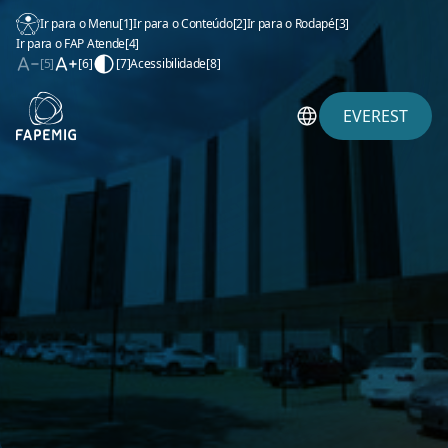
Ir para o Menu
[1]
Ir para o Conteúdo
[2]
Ir para o Rodapé
[3]
Ir para o FAP Atende
[4]
[5]
[6]
[7]
Acessibilidade
[8]
EVEREST