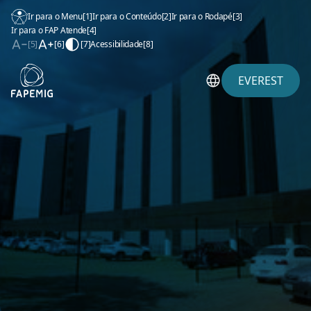
Ir para o Menu
[1]
Ir para o Conteúdo
[2]
Ir para o Rodapé
[3]
Ir para o FAP Atende
[4]
[5]
[6]
[7]
Acessibilidade
[8]
EVEREST