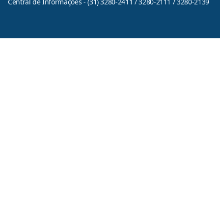
Central de Informações - (31) 3280-2411 / 3280-2111 / 3280-2139