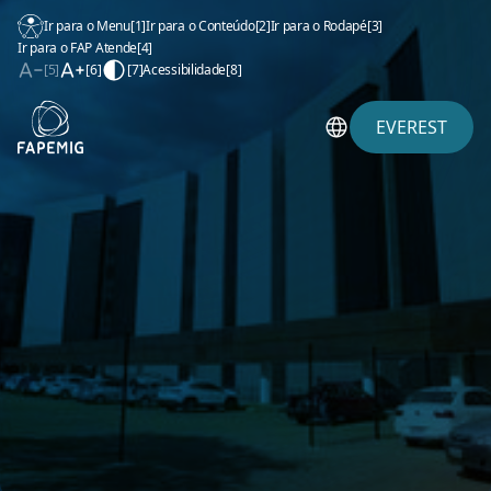
Ir para o Menu
[1]
Ir para o Conteúdo
[2]
Ir para o Rodapé
[3]
Ir para o FAP Atende
[4]
[5]
[6]
[7]
Acessibilidade
[8]
EVEREST