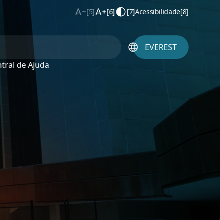
[5]
[6]
[7]
Acessibilidade
[8]
EVEREST
tral de Ajuda