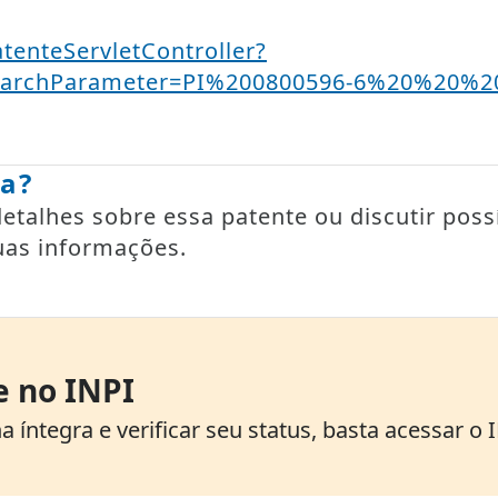
atenteServletController?
SearchParameter=PI%200800596-6%20%20%
ia?
talhes sobre essa patente ou discutir possí
uas informações.
e no INPI
 íntegra e verificar seu status, basta acessar o 