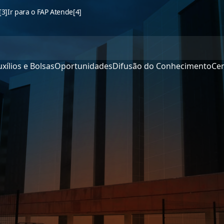
[3]
Ir para o FAP Atende
[4]
xílios e Bolsas
Oportunidades
Difusão do Conhecimento
Cen