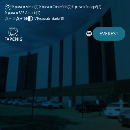
Ir para o Menu
[1]
Ir para o Conteúdo
[2]
Ir para o Rodapé
[3]
Ir para o FAP Atende
[4]
[5]
[6]
[7]
Acessibilidade
[8]
EVEREST