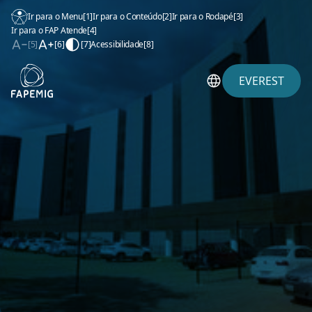
Ir para o Menu
[1]
Ir para o Conteúdo
[2]
Ir para o Rodapé
[3]
Ir para o FAP Atende
[4]
[5]
[6]
[7]
Acessibilidade
[8]
EVEREST