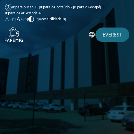
Ir para o Menu
[1]
Ir para o Conteúdo
[2]
Ir para o Rodapé
[3]
Ir para o FAP Atende
[4]
[5]
[6]
[7]
Acessibilidade
[8]
EVEREST