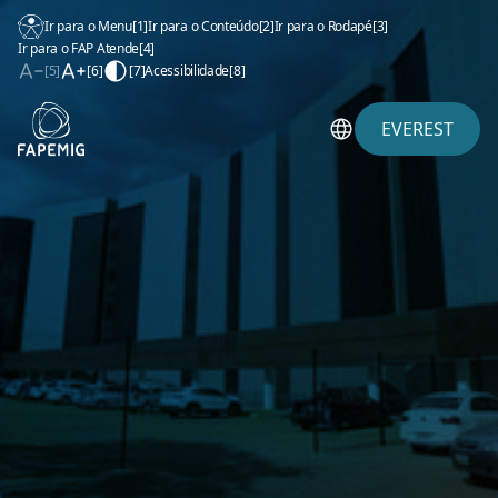
Ir para o Menu
[1]
Ir para o Conteúdo
[2]
Ir para o Rodapé
[3]
Ir para o FAP Atende
[4]
[5]
[6]
[7]
Acessibilidade
[8]
EVEREST