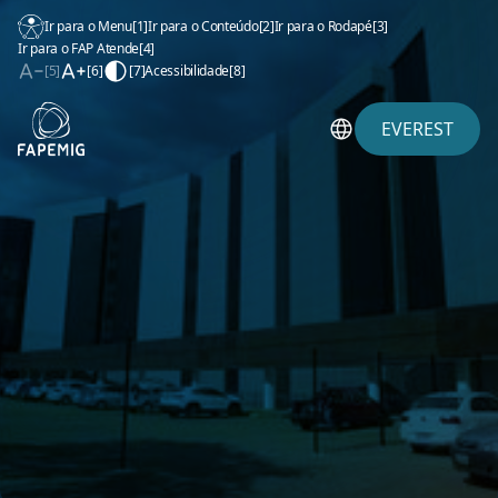
Ir para o Menu
[1]
Ir para o Conteúdo
[2]
Ir para o Rodapé
[3]
Ir para o FAP Atende
[4]
[5]
[6]
[7]
Acessibilidade
[8]
EVEREST