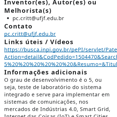
Inventor(es), Autor(es) ou
Melhorista(s)
pc.critt@ufjf.edu.br
Contato
pc.critt@ufjf.edu.br
Links úteis / Vídeos
https://busca.inpi.gov.br/pePI/servlet/Pat
Action=detail&CodPedido=1504470&Sear
5%20%20%20%20%20%20&Resumo=&Titu
Informações adicionais
O grau de desenvolvimento é o 5, ou
seja, teste de laboratório do sistema
integrado e serve para implementar em
sistemas de comunicações, nos
mercados de Indústrias 4.0, Smart Grid,
Internet das Coisas (IoT) e Smart Cities.