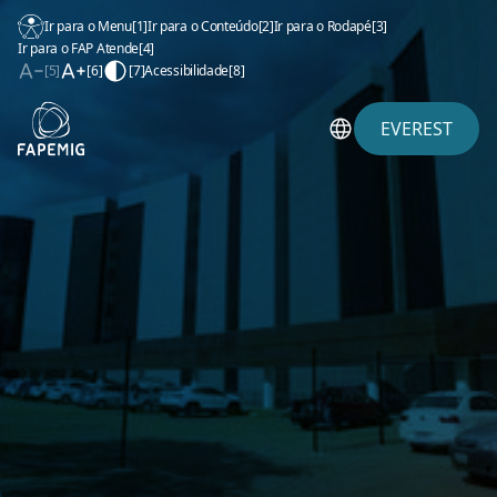
Ir para o Menu
[1]
Ir para o Conteúdo
[2]
Ir para o Rodapé
[3]
Ir para o FAP Atende
[4]
[5]
[6]
[7]
Acessibilidade
[8]
EVEREST