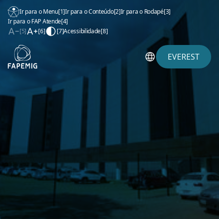
Ir para o Menu
[1]
Ir para o Conteúdo
[2]
Ir para o Rodapé
[3]
Ir para o FAP Atende
[4]
[5]
[6]
[7]
Acessibilidade
[8]
EVEREST