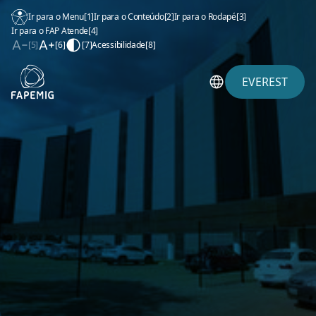
Ir para o Menu
[1]
Ir para o Conteúdo
[2]
Ir para o Rodapé
[3]
Ir para o FAP Atende
[4]
[5]
[6]
[7]
Acessibilidade
[8]
EVEREST