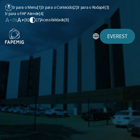
Ir para o Menu
[1]
Ir para o Conteúdo
[2]
Ir para o Rodapé
[3]
Ir para o FAP Atende
[4]
[5]
[6]
[7]
Acessibilidade
[8]
EVEREST