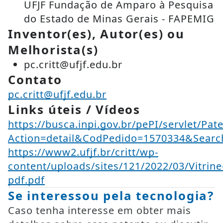
UFJF Fundação de Amparo à Pesquisa
do Estado de Minas Gerais - FAPEMIG
Inventor(es), Autor(es) ou
Melhorista(s)
pc.critt@ufjf.edu.br
Contato
pc.critt@ufjf.edu.br
Links úteis / Vídeos
https://busca.inpi.gov.br/pePI/servlet/Pat
Action=detail&CodPedido=1570334&Se
https://www2.ufjf.br/critt/wp-
content/uploads/sites/121/2022/03/Vitrine
pdf.pdf
Se interessou pela tecnologia?
Caso tenha interesse em obter mais