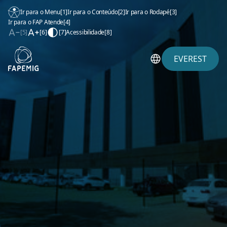
Ir para o Menu
[1]
Ir para o Conteúdo
[2]
Ir para o Rodapé
[3]
Ir para o FAP Atende
[4]
[5]
[6]
[7]
Acessibilidade
[8]
EVEREST