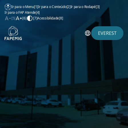
Ir para o Menu
[1]
Ir para o Conteúdo
[2]
Ir para o Rodapé
[3]
Ir para o FAP Atende
[4]
[5]
[6]
[7]
Acessibilidade
[8]
EVEREST