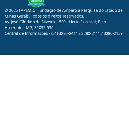
© 2025 FAPEMIG. Fundação de Amparo à Pesquisa do Estado de
Minas Gerais. Todos os direitos reservados.
Av. José Cândido da Silveira, 1500 - Horto Florestal, Belo
Horizonte - MG, 31035-536
Central de Informações - (31) 3280-2411 / 3280-2111 / 3280-2139