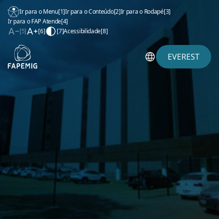
Ir para o Menu
[1]
Ir para o Conteúdo
[2]
Ir para o Rodapé
[3]
Ir para o FAP Atende
[4]
[5]
[6]
[7]
Acessibilidade
[8]
EVEREST