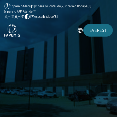
Ir para o Menu
[1]
Ir para o Conteúdo
[2]
Ir para o Rodapé
[3]
Ir para o FAP Atende
[4]
[5]
[6]
[7]
Acessibilidade
[8]
EVEREST