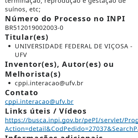
terminação, reprodução e gestação de
suínos, etc;
Número do Processo no INPI
BR512019002003-0
Titular(es)
UNIVERSIDADE FEDERAL DE VIÇOSA -
UFV
Inventor(es), Autor(es) ou
Melhorista(s)
cppi.interacao@ufv.br
Contato
cppi.interacao@ufv.br
Links úteis / Vídeos
https://busca.inpi.gov.br/pePI/servlet/Pr
Action=detail&CodPedido=27037&SearchP
Informações adicionais