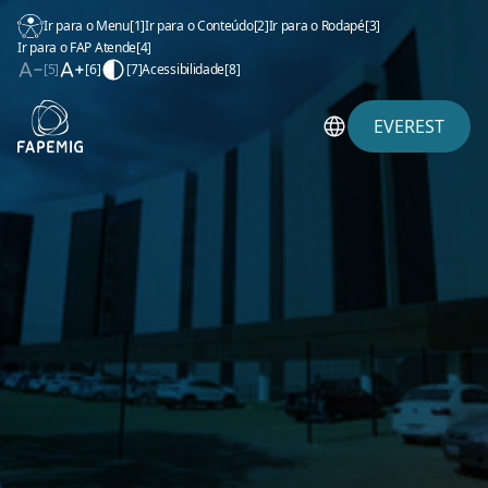
Ir para o Menu
[1]
Ir para o Conteúdo
[2]
Ir para o Rodapé
[3]
Ir para o FAP Atende
[4]
[5]
[6]
[7]
Acessibilidade
[8]
EVEREST