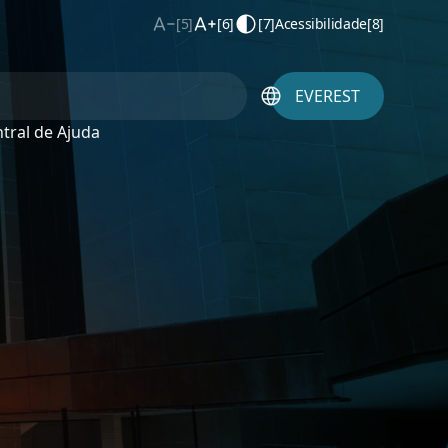
[5]
[6]
[7]
Acessibilidade
[8]
EVEREST
tral de Ajuda