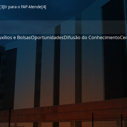
[3]
Ir para o FAP Atende
[4]
xílios e Bolsas
Oportunidades
Difusão do Conhecimento
Cen