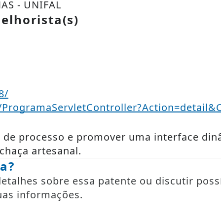
AS - UNIFAL
elhorista(s)
8/
let/ProgramaServletController?Action=deta
 de processo e promover uma interface dinâ
chaça artesanal.
ia?
talhes sobre essa patente ou discutir possí
uas informações.