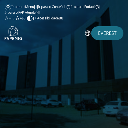
Ir para o Menu
[1]
Ir para o Conteúdo
[2]
Ir para o Rodapé
[3]
Ir para o FAP Atende
[4]
[5]
[6]
[7]
Acessibilidade
[8]
EVEREST