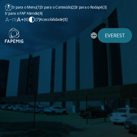
Ir para o Menu
[1]
Ir para o Conteúdo
[2]
Ir para o Rodapé
[3]
Ir para o FAP Atende
[4]
[5]
[6]
[7]
Acessibilidade
[8]
EVEREST