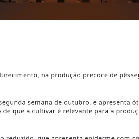
durecimento, na produção precoce de pêss
 segunda semana de outubro, e apresenta ót
ão de que a cultivar é relevante para a pro
nto reduzido, que apresenta epiderme com c