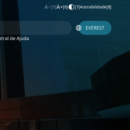
[5]
[6]
[7]
Acessibilidade
[8]
EVEREST
tral de Ajuda