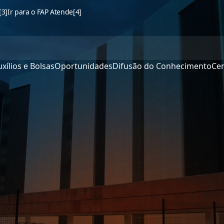
[3]
Ir para o FAP Atende
[4]
xílios e Bolsas
Oportunidades
Difusão do Conhecimento
Cen