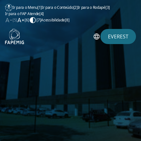
Ir para o Menu
[1]
Ir para o Conteúdo
[2]
Ir para o Rodapé
[3]
Ir para o FAP Atende
[4]
[5]
[6]
[7]
Acessibilidade
[8]
EVEREST