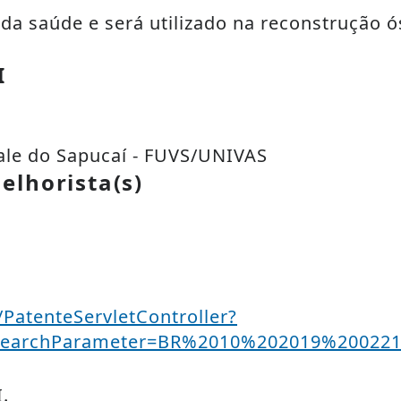
 da saúde e será utilizado na reconstrução
I
ale do Sapucaí - FUVS/UNIVAS
elhorista(s)
t/PatenteServletController?
7&SearchParameter=BR%2010%202019%200
.