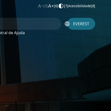
[5]
[6]
[7]
Acessibilidade
[8]
EVEREST
tral de Ajuda