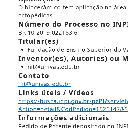
O biocerâmico tem aplicação na área
ortopédicas.
Número do Processo no INP
BR 10 2019 022183 6
Titular(es)
Fundação de Ensino Superior do V
Inventor(es), Autor(es) ou M
nit@univas.edu.br
Contato
nit@univas.edu.br
Links úteis / Vídeos
https://busca.inpi.gov.br/pePI/servle
Action=detail&CodPedido=152614
Informações adicionais
Pedido de Patente depositado no INPI