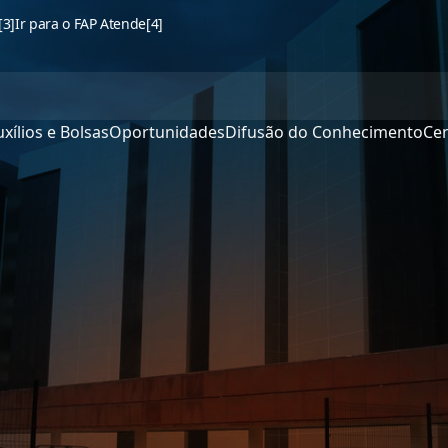
[3]
Ir para o FAP Atende
[4]
xílios e Bolsas
Oportunidades
Difusão do Conhecimento
Cen