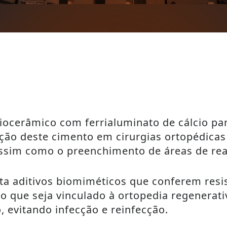
biocerâmico com ferrialuminato de cálcio par
zação deste cimento em cirurgias ortopédica
 assim como o preenchimento de áreas de re
ta aditivos biomiméticos que conferem resi
to que seja vinculado à ortopedia regenerat
, evitando infecção e reinfecção.