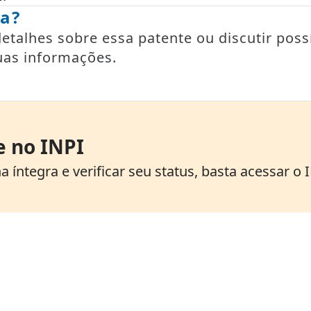
ia?
talhes sobre essa patente ou discutir possí
uas informações.
e no INPI
 íntegra e verificar seu status, basta acessar o 