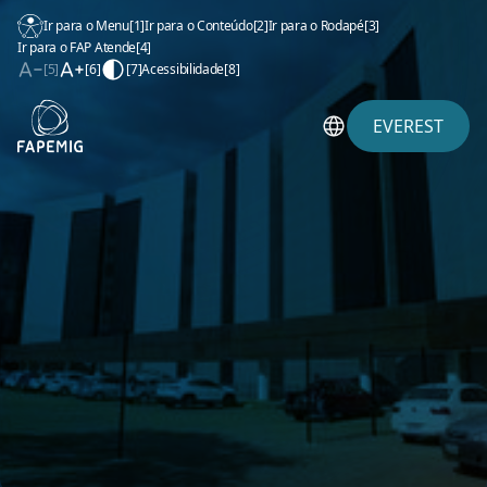
Ir para o Menu
[1]
Ir para o Conteúdo
[2]
Ir para o Rodapé
[3]
Ir para o FAP Atende
[4]
[5]
[6]
[7]
Acessibilidade
[8]
EVEREST