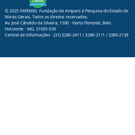
© 2025 FAPEMIG. Fundação de Amparo à Pesquisa do Estado de
Minas Gerais. Todos os direitos reservados.
Av. José Cândido da Silveira, 1500 - Horto Florestal, Belo
Horizonte - MG, 31035-536
Central de Informações - (31) 3280-2411 / 3280-2111 / 3280-2139