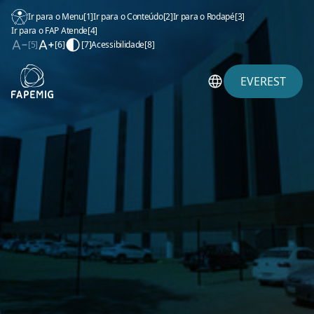
Ir para o Menu
[1]
Ir para o Conteúdo
[2]
Ir para o Rodapé
[3]
Ir para o FAP Atende
[4]
[5]
[6]
[7]
Acessibilidade
[8]
EVEREST