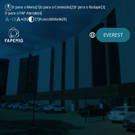
Ir para o Menu
[1]
Ir para o Conteúdo
[2]
Ir para o Rodapé
[3]
Ir para o FAP Atende
[4]
[5]
[6]
[7]
Acessibilidade
[8]
EVEREST