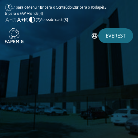
Ir para o Menu
[1]
Ir para o Conteúdo
[2]
Ir para o Rodapé
[3]
Ir para o FAP Atende
[4]
[5]
[6]
[7]
Acessibilidade
[8]
EVEREST