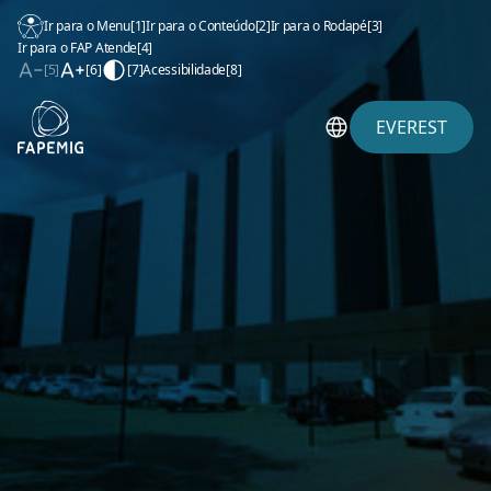
Ir para o Menu
[1]
Ir para o Conteúdo
[2]
Ir para o Rodapé
[3]
Ir para o FAP Atende
[4]
[5]
[6]
[7]
Acessibilidade
[8]
EVEREST