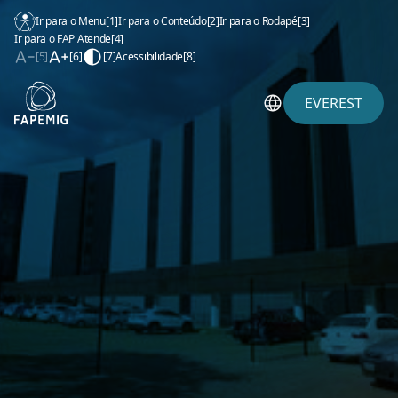
Ir para o Menu
[1]
Ir para o Conteúdo
[2]
Ir para o Rodapé
[3]
Ir para o FAP Atende
[4]
[5]
[6]
[7]
Acessibilidade
[8]
EVEREST