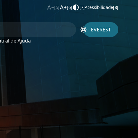
[5]
[6]
[7]
Acessibilidade
[8]
EVEREST
tral de Ajuda