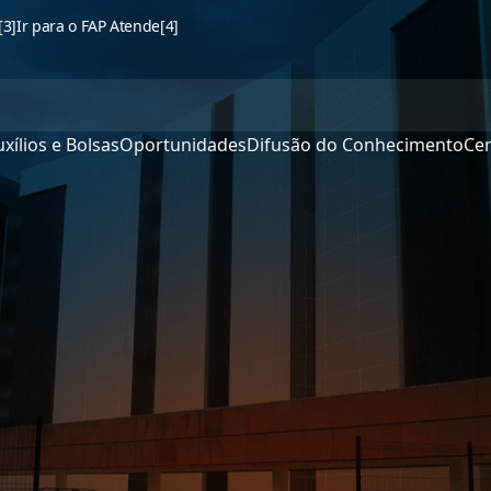
[3]
Ir para o FAP Atende
[4]
xílios e Bolsas
Oportunidades
Difusão do Conhecimento
Cen