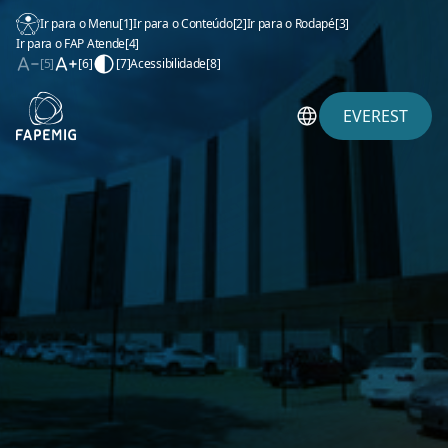
Ir para o Menu
[1]
Ir para o Conteúdo
[2]
Ir para o Rodapé
[3]
Ir para o FAP Atende
[4]
[5]
[6]
[7]
Acessibilidade
[8]
EVEREST