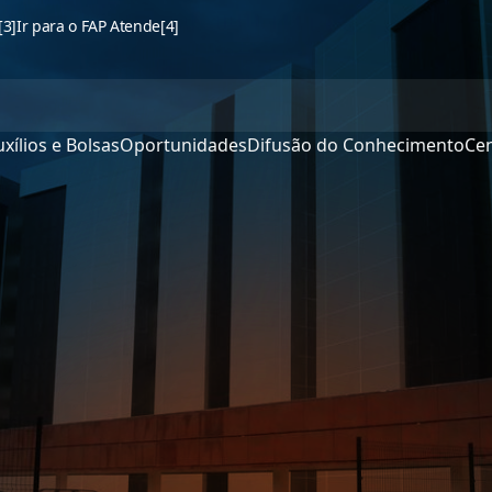
[3]
Ir para o FAP Atende
[4]
xílios e Bolsas
Oportunidades
Difusão do Conhecimento
Cen