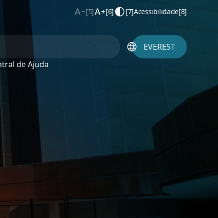
[5]
[6]
[7]
Acessibilidade
[8]
EVEREST
tral de Ajuda