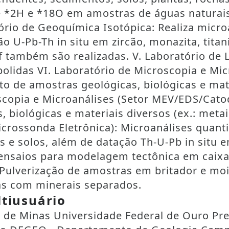
de *2H e *18O em amostras de águas natura
ório de Geoquímica Isotópica: Realiza micr
o U-Pb-Th in situ em zircão, monazita, titan
-Hf também são realizadas. V. Laboratório d
polidas VI. Laboratório de Microscopia e Mi
 de amostras geológicas, biológicas e mater
oscopia e Microanálises (Setor MEV/EDS/Cato
iológicas e materiais diversos (ex.: metais
rossonda Eletrônica): Microanálises quantita
gas e solos, além de datação Th-U-Pb in situ 
nsaios para modelagem tectônica em caixa d
Pulverização de amostras em britador e mo
as com minerais separados.
tiusuário
 de Minas Universidade Federal de Ouro Pr