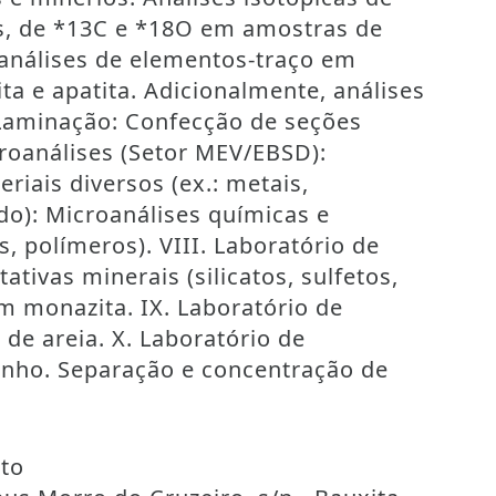
is, de *13C e *18O em amostras de
oanálises de elementos-traço em
ita e apatita. Adicionalmente, análises
e Laminação: Confecção de seções
croanálises (Setor MEV/EBSD):
iais diversos (ex.: metais,
do): Microanálises químicas e
, polímeros). VIII. Laboratório de
tivas minerais (silicatos, sulfetos,
em monazita. IX. Laboratório de
e areia. X. Laboratório de
inho. Separação e concentração de
eto