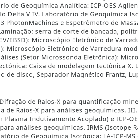
tório de Geoquímica Analítica: ICP-OES Agil
lo Delta V IV. Laboratório de Geoquímica I
93 PhotonMachines e Espetrômetro de Massa
Laminação: serra de corte de bancada, politr
EV/EBSD): Microscópio Eletrônico de Varredu
): Microscópio Eletrônico de Varredura mod
álises (Setor Microssonda Eletrônica): Micr
ectônica: Caixa de modelagem tectônica X. 
o de disco, Separador Magnético Frantz, Lu
 Difração de Raios-X para quantificação mine
ia de Raios-X para análises geoquímicas. III
m Plasma Indutivamente Acoplado) e ICP-OE
para análises geoquímicas. IRMS (Isotope R
boratório de Geoquímica Isotópica: LA-ICP-M