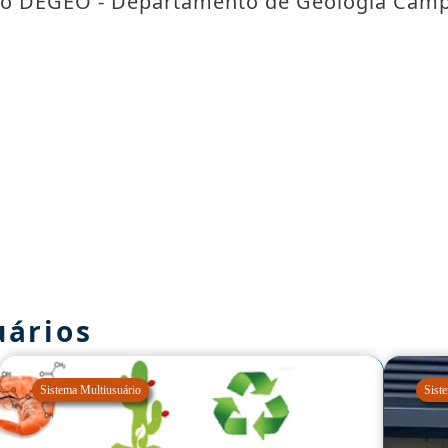
to DEGEO - Departamento de Geologia Campu
uários
Sistema Multiusuário
Sist