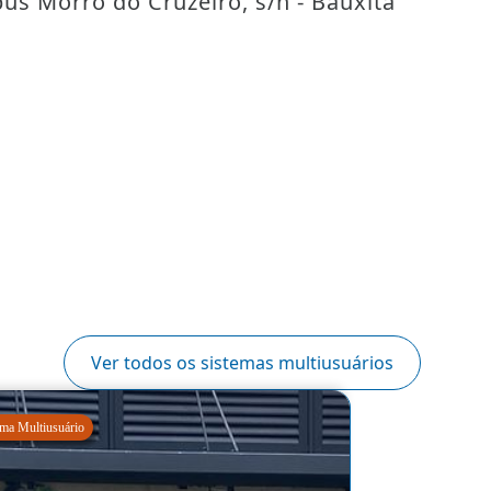
s Morro do Cruzeiro, s/n - Bauxita
Ver todos os sistemas multiusuários
ema Multiusuário