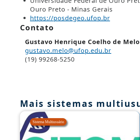
Universidade Federal de Ouro Pre
Ouro Preto - Minas Gerais
https://posdegeo.ufop.br
Contato
Gustavo Henrique Coelho de Melo
gustavo.melo@ufop.edu.br
(19) 99268-5250
Mais sistemas multius
Sistema Multiusuário