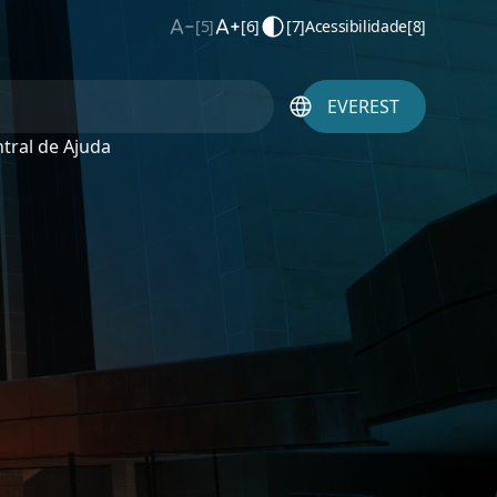
[5]
[6]
[7]
Acessibilidade
[8]
EVEREST
tral de Ajuda