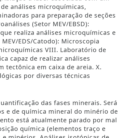
de análises microquímicas,
laminadoras para preparação de seções
roanálises (Setor MEV/EBSD):
 que realiza análises microquímicas e
or MEV/EDS/Catodo): Microscopia
icroquímicas VIII. Laboratório de
ca capaz de realizar análises
 tectônica em caixa de areia. X.
ógicas por diversas técnicas
quantificação das fases minerais. Será
s e de química mineral do minério de
amento está atualmente parado por mal
osição química (elementos traço e
 e minérios. Análises isotópicas de