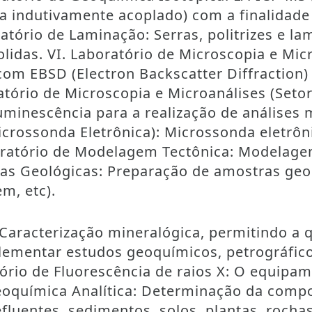
indutivamente acoplado) com a finalidade 
ratório de Laminação: Serras, politrizes e 
olidas. VI. Laboratório de Microscopia e Mic
com EBSD (Electron Backscatter Diffraction)
atório de Microscopia e Microanálises (Set
minescência para a realização de análises m
crossonda Eletrônica): Microssonda eletrôni
oratório de Modelagem Tectônica: Modelagem
as Geológicas: Preparação de amostras geol
m, etc).
: Caracterização mineralógica, permitindo a 
ementar estudos geoquímicos, petrográfico
tório de Fluorescência de raios X: O equip
Geoquímica Analítica: Determinação da comp
fluentes, sedimentos, solos, plantas, rochas