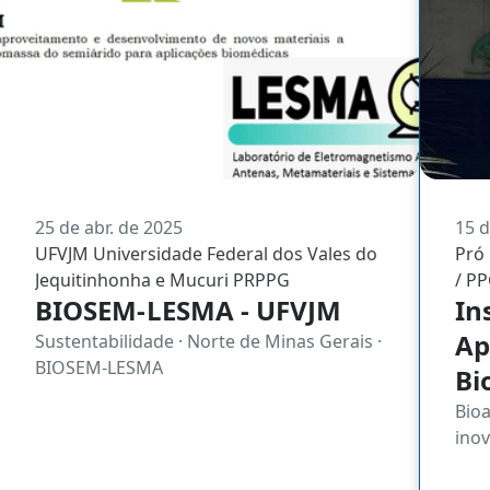
25 de abr. de 2025
15 d
UFVJM Universidade Federal dos Vales do
Pró 
Jequitinhonha e Mucuri PRPPG
/ P
BIOSEM-LESMA - UFVJM
In
Ap
Sustentabilidade · Norte de Minas Gerais ·
BIOSEM-LESMA
Bi
Bioa
ino