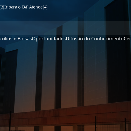
[3]
Ir para o FAP Atende
[4]
xílios e Bolsas
Oportunidades
Difusão do Conhecimento
Cen