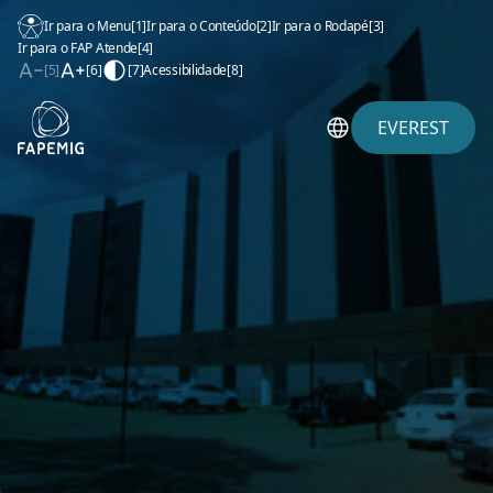
Ir para o Menu
[1]
Ir para o Conteúdo
[2]
Ir para o Rodapé
[3]
Ir para o FAP Atende
[4]
[5]
[6]
[7]
Acessibilidade
[8]
EVEREST