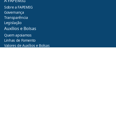
A FAPEMIG
Sobre a FAPEMIG
Governança
Transparência
Legislação
Auxílios e Bolsas
Quem apoiamos
Linhas de Fomento
Valores de Auxílios e Bolsas
Diretrizes e Políticas
Áreas Prioritárias
Oportunidades
Chamadas e Editais
Por Público-Alvo
Programas Institucionais (ICTs e Governo)
Parcerias Estratégicas
Difusão do Conhecimento
Imprensa
FAPEMIG em Números
Central de Ajuda
FAP Atende