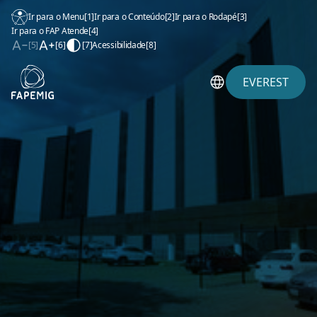
Ir para o Menu
[1]
Ir para o Conteúdo
[2]
Ir para o Rodapé
[3]
Ir para o FAP Atende
[4]
[5]
[6]
[7]
Acessibilidade
[8]
EVEREST